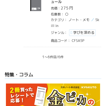
ュール
275
円
売価：
在庫数：
〇
ノート・メモ
Sk
カテゴリ：
ill in
学びを深める
ジャンル：
商品コード：
CFSA5P
1～6件目/6件
特集・コラム