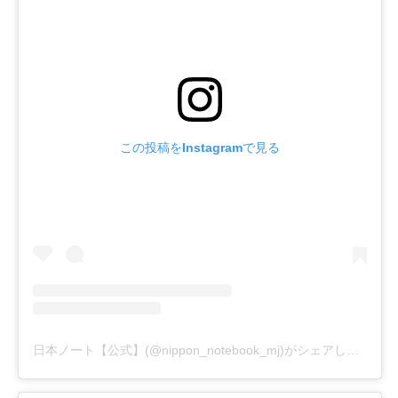
この投稿をInstagramで見る
日本ノート【公式】(@nippon_notebook_mj)がシェアした投稿