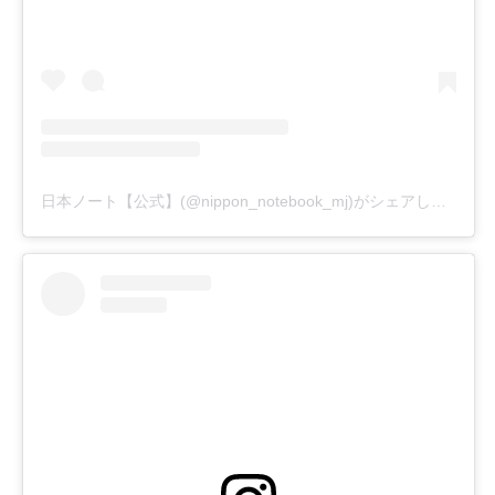
日本ノート【公式】(@nippon_notebook_mj)がシェアした投稿