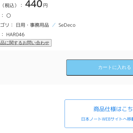
440
（税込）：
円
：
〇
ゴリ：
日用・事務用品
SeDeco
：
HAR046
商品仕様はこ
日本ノートWEBサイトへ移