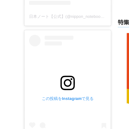
日本ノート【公式】(@nippon_notebook_mj)がシェアした投稿
特
この投稿をInstagramで見る